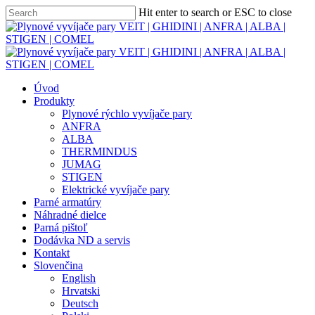
Skip
Hit enter to search or ESC to close
to
Close
main
Search
content
Menu
Úvod
Produkty
Plynové rýchlo vyvíjače pary
ANFRA
ALBA
THERMINDUS
JUMAG
STIGEN
Elektrické vyvíjače pary
Parné armatúry
Náhradné dielce
Parná pištoľ
Dodávka ND a servis
Kontakt
Slovenčina
English
Hrvatski
Deutsch