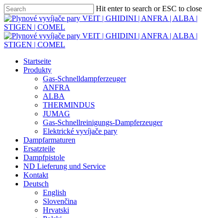
Skip
Hit enter to search or ESC to close
to
Close
main
Search
content
Menu
Startseite
Produkty
Gas-Schnelldampferzeuger
ANFRA
ALBA
THERMINDUS
JUMAG
Gas-Schnellreinigungs-Dampferzeuger
Elektrické vyvíjače pary
Dampfarmaturen
Ersatzteile
Dampfpistole
ND Lieferung und Service
Kontakt
Deutsch
English
Slovenčina
Hrvatski