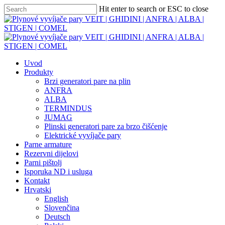
Skip
Hit enter to search or ESC to close
to
Close
main
Search
content
Menu
Uvod
Produkty
Brzi generatori pare na plin
ANFRA
ALBA
TERMINDUS
JUMAG
Plinski generatori pare za brzo čišćenje
Elektrické vyvíjače pary
Parne armature
Rezervni dijelovi
Parni pištolj
Isporuka ND i usluga
Kontakt
Hrvatski
English
Slovenčina
Deutsch